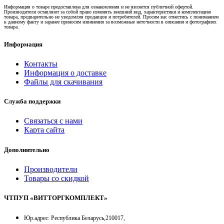
Информация о товаре предоставлена для ознакомления и не является публичной офертой.
Производители оставляют за собой право изменять внешний вид, характеристики и комплектацию
товара, предварительно не уведомляя продавцов и потребителей. Просим вас отнестись с пониманием
к данному факту и заранее приносим извинения за возможные неточности в описании и фотографиях
товара.
Информация
Контакты
Информация о доставке
Файлы для скачивания
Служба поддержки
Связаться с нами
Карта сайта
Дополнительно
Производители
Товары со скидкой
ЧТПУП «ВИТТОРГКОМПЛЕКТ»
Юр.адрес: Республика Беларусь,210017,