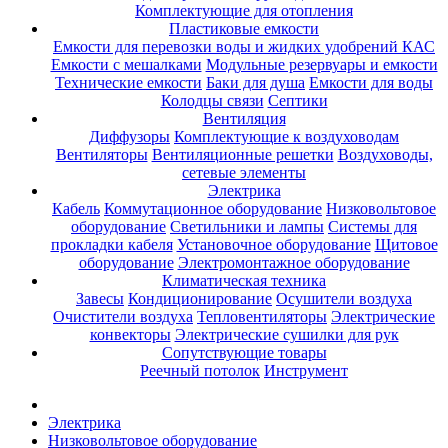
Комплектующие для отопления
Пластиковые емкости
Емкости для перевозки воды и жидких удобрений КАС
Емкости с мешалками
Модульные резервуары и емкости
Технические емкости
Баки для душа
Емкости для воды
Колодцы связи
Септики
Вентиляция
Диффузоры
Комплектующие к воздуховодам
Вентиляторы
Вентиляционные решетки
Воздуховоды,
сетевые элементы
Электрика
Кабель
Коммутационное оборудование
Низковольтовое
оборудование
Светильники и лампы
Системы для
прокладки кабеля
Установочное оборудование
Щитовое
оборудование
Электромонтажное оборудование
Климатическая техника
Завесы
Кондиционирование
Осушители воздуха
Очистители воздуха
Тепловентиляторы
Электрические
конвекторы
Электрические сушилки для рук
Сопутствующие товары
Реечный потолок
Инструмент
Электрика
Низковольтовое оборудование